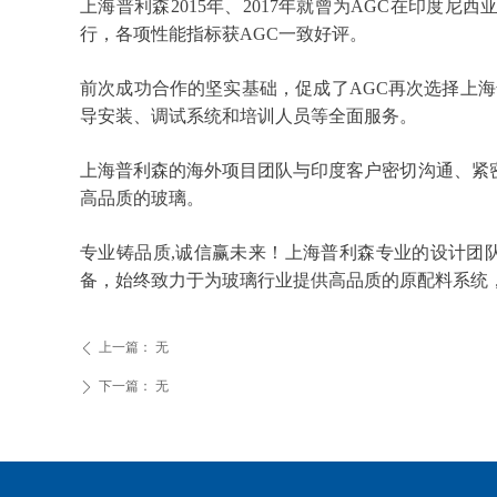
上海普利森
2015
年、
2017
年就曾为
AGC
在印度尼西
行，各项性能指标获
AGC
一致好评。
前次成功合作的坚实基础，促成了
AGC
再次选择上海
导安装、调试系统和培训人员等全面服务。
上海普利森的海外项目团队与印度客户密切沟通、紧
高品质的玻璃。
专业铸品质
,
诚信赢未来！上海普利森专业的设计团
备，始终致力于为玻璃行业提供高品质的原配料系统
上一篇：
无
ꄴ
下一篇：
无
ꄲ