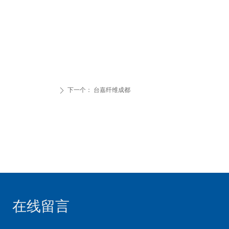
下一个：
台嘉纤维成都
ꄲ
在线留言