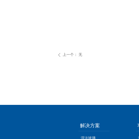
上一个：
无
ꄴ
解决方案
浮法玻璃